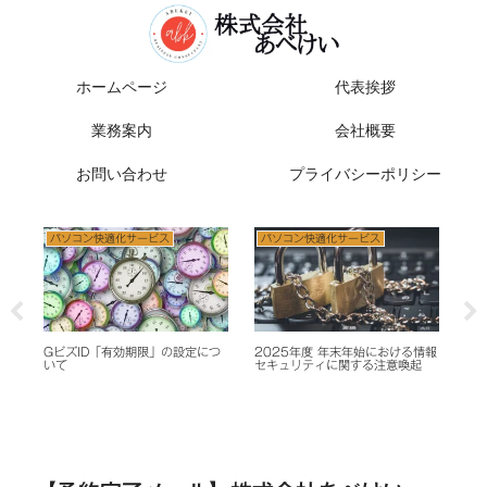
ホームページ
代表挨拶
業務案内
会社概要
お問い合わせ
プライバシーポリシー
パソコン快適化サービス
パソコン快適化サービス
パソコ
GビズID「有効期限」の設定につ
2025年度 年末年始における情報
マイナ
いて
セキュリティに関する注意喚起
iPho