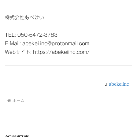
株式会社あべけい
TEL: 050-5472-3783
E-Mail: abekei.inc@protonmail.com
Webサイト: https://abekeiinc.com/
abekeiinc
ホーム