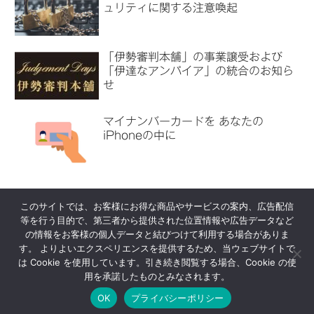
ュリティに関する注意喚起
「伊勢審判本舗」の事業譲受および
「伊達なアンパイア」の統合のお知ら
せ
マイナンバーカードを あなたの
iPhoneの中に
このサイトでは、お客様にお得な商品やサービスの案内、広告配信
等を行う目的で、第三者から提供された位置情報や広告データなど
代表挨拶
会社概要
の情報をお客様の個人データと結びつけて利用する場合がありま
す。 よりよいエクスペリエンスを提供するため、当ウェブサイトで
業務案内
お問い合わせ
は Cookie を使用しています。引き続き閲覧する場合、Cookie の使
プライバシーポリシー
用を承諾したものとみなされます。
OK
プライバシーポリシー
© 2021-2026 株式会社あべけい | 未来創造のサポート.
プライバシーポリシ
代表挨拶
会社概要
業務案内
お問い合わせ