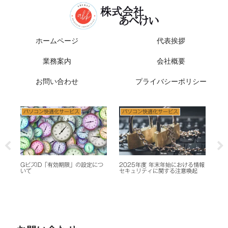
ホームページ
代表挨拶
業務案内
会社概要
お問い合わせ
プライバシーポリシー
パソコン快適化サービス
パソコン快適化サービス
パソ
た
GビズID「有効期限」の設定につ
2025年度 年末年始における情報
マイ
いて
セキュリティに関する注意喚起
iPh