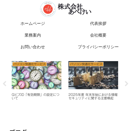
ホームページ
代表挨拶
業務案内
会社概要
お問い合わせ
プライバシーポリシー
パソコン快適化サービス
パソコン快適化サービス
パ
のた
GビズID「有効期限」の設定につ
2025年度 年末年始における情報
マ
いて
セキュリティに関する注意喚起
iP