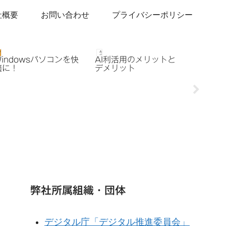
社概要
お問い合わせ
プライバシーポリシー
パソコン快適化サービス
生成AI
生成AI
Windowsパソコンを快
AI利活用のメリットと
AIで加
適に！
デメリット
事業者
営術
弊社所属組織・団体
デジタル庁「デジタル推進委員会」