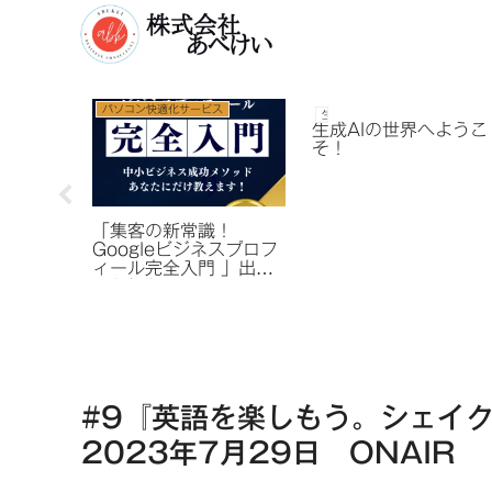
ス
パソコン快適化サービス
生成AI
生成AIの世界へようこ
そ！
ードの
「集客の新常識！
の動画
Googleビジネスプロフ
ィール完全入門 」出版
のお知らせ
#9『英語を楽しもう。シェイ
2023年7月29日 ONAIR