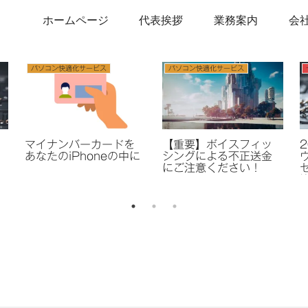
ホームページ
代表挨拶
業務案内
会
快適化サービス
パソコン快適化サービス
生成AI
生成AIの世界
そ！
ンバーカードの
「集客の新常識！
についての動画
Googleビジネスプロフ
ィール完全入門 」出版
のお知らせ