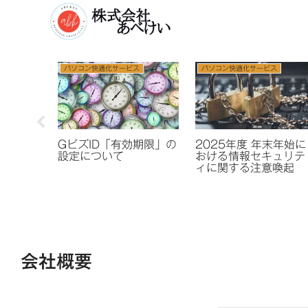
パソコン快適化サービス
セキュリティ対策
パソコン
【重要】ボイスフィッ
2025年度 ゴールデン
マイナ
シングによる不正送金
ウイークにおける情報
安全性
にご注意ください！
セキュリティに関する
注意喚起
会社概要