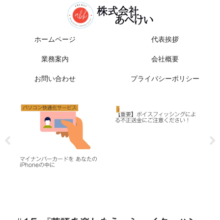
ホームページ
代表挨拶
業務案内
会社概要
お問い合わせ
プライバシーポリシー
パソコン快適化サービス
パソコン快適化サービス
セ
【重要】ボイスフィッシングによ
20
る不正送金にご注意ください！
お
注
情報
マイナンバーカードを あなたの
iPhoneの中に