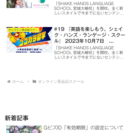
ONAIR
「SHAKE HANDS LANGUAGE
SCHOOL 宮城大崎校」を開校。全く新
しいスタイルで今までにないセンテンス
を使用した、オンライン語学学習スクー
ルを最初は英語から、その後は全世界の
言語の語学学習スクールを提供します。
#19 『英語を楽しもう。シェイ
オンライン英会話スクール
ク・ハンズ・ランゲージ・スクー
ル』 2023年10月7日
ONAIR
「SHAKE HANDS LANGUAGE
SCHOOL 宮城大崎校」を開校。全く新
しいスタイルで今までにないセンテンス
を使用した、オンライン語学学習スクー
ルを最初は英語から、その後は全世界の
言語の語学学習スクールを提供します。
ホーム
オンライン英会話スクール
新着記事
GビズID「有効期限」の設定について