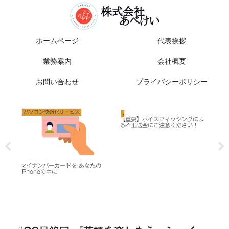
ホームページ
代表挨拶
業務案内
会社概要
お問い合わせ
プライバシーポリシー
パソコン快適化サービス
パソコン快適化サービス
セ
【重要】ボイスフィッシングによ
20
る不正送金にご注意ください！
お
注
情報
マイナンバーカードを あなたの
iPhoneの中に