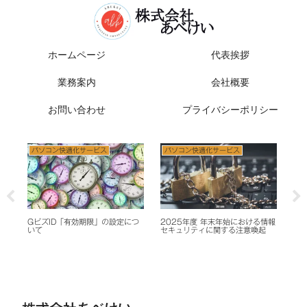
ホームページ
代表挨拶
業務案内
会社概要
お問い合わせ
プライバシーポリシー
パソコン快適化サービス
パソコン快適化サービス
パソコン快適
【重要】ボイ
る不正送金に
025年度 年末年始における情報
マイナンバーカードを あなたの
キュリティに関する注意喚起
iPhoneの中に